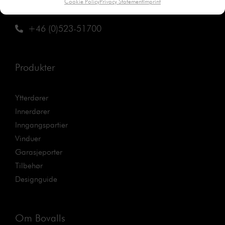
Cookie Policy
Privacy Statement
Imprint
info@bovalls.com
+46 (0)523-51700
Produkter
Ytterdører
Innerdører
Inngangspartier
Vinduer
Garasjeporter
Tilbehør
Designguide
Om Bovalls