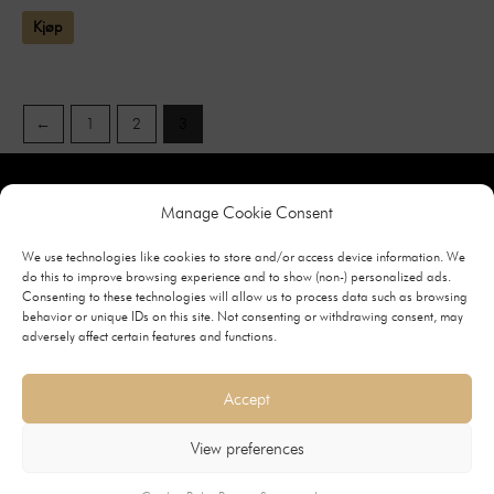
Kjøp
←
1
2
3
Manage Cookie Consent
We use technologies like cookies to store and/or access device information. We
do this to improve browsing experience and to show (non-) personalized ads.
Consenting to these technologies will allow us to process data such as browsing
behavior or unique IDs on this site. Not consenting or withdrawing consent, may
adversely affect certain features and functions.
Bovalls Dörrbyggeri
Accept
Fabriksgatan 2
456 47
View preferences
Bovallstrand Sverige