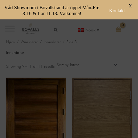
X
Vårt Showroom i Bovallstrand är öppet Mån-Fre
Kontakt
8-16 & Lör 11-13. Välkomna!
Sorted
Skip
by
latest
to
Norsk
content
Hjem
/
Våre dører
/
Innerdører
/ Side 3
Innerdører
Showing 9–11 of 11 results