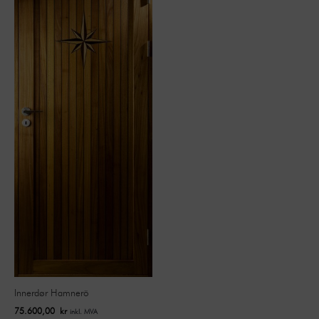
Innerdør Hamnerö
75.600,00
kr
inkl. MVA