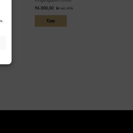
96.000,00
kr
inkl. MVA
Kjøp
te.