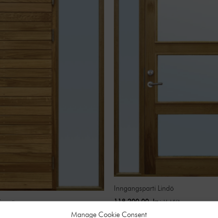
Inngangsparti Lindö
118.200,00
kr
Kornö
inkl. MVA
Manage Cookie Consent
kl. MVA