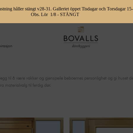
stning håller stängt v28-31. Galleriet öppet Tisdagar och Torsdagar 15
Obs. Lör 1/8 - STÄNGT
pirasjon
tillegg til å være vakker og gjenspeile beboernes personlighet og gi huset
 materialvalg til ferdig dør.