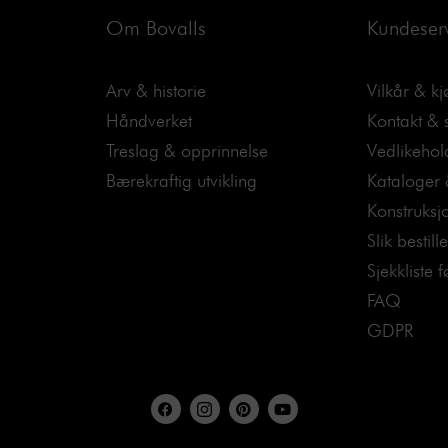
Om Bovalls
Kundeser
Arv & historie
Vilkår & k
Håndverket
Kontakt &
Treslag & opprinnelse
Vedlikehol
Bærekraftig utvikling
Kataloger 
Konstruksj
Slik bestill
Sjekkliste 
FAQ
GDPR
F
I
P
Y
a
c
i
o
c
o
n
u
e
n
t
t