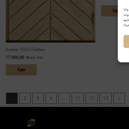
We 
Kjøp
imp
tec
Not
Boddør YD23 Fiskben
17.000,00
kr
inkl. MVA
Kjøp
1
2
3
4
…
11
12
13
→