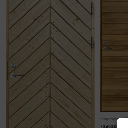
Inngangsparti 
70.600,00
kr
in