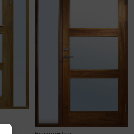
Inngangsparti Lindö