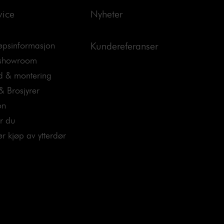
vice
Nyheter
jøpsinformasjon
Kundereferanser
 showroom
d & montering
& Brosjyrer
on
er du
før kjøp av ytterdør