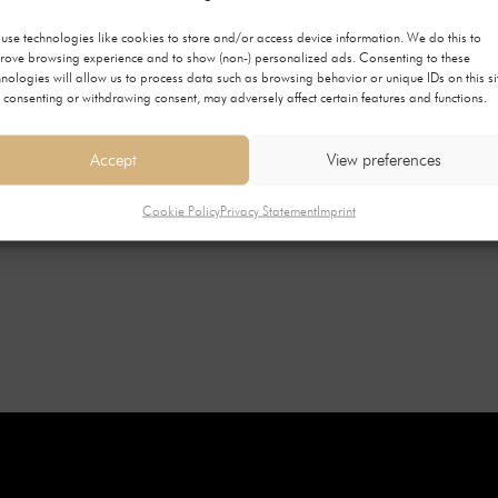
Kjøp
use technologies like cookies to store and/or access device information. We do this to
rove browsing experience and to show (non-) personalized ads. Consenting to these
hnologies will allow us to process data such as browsing behavior or unique IDs on this si
 consenting or withdrawing consent, may adversely affect certain features and functions.
Accept
View preferences
Cookie Policy
Privacy Statement
Imprint