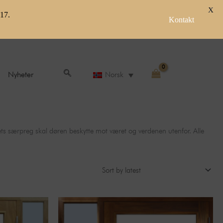
X
-17.
Kontakt
Nyheter
Norsk
 dets særpreg skal døren beskytte mot været og verdenen utenfor. Alle