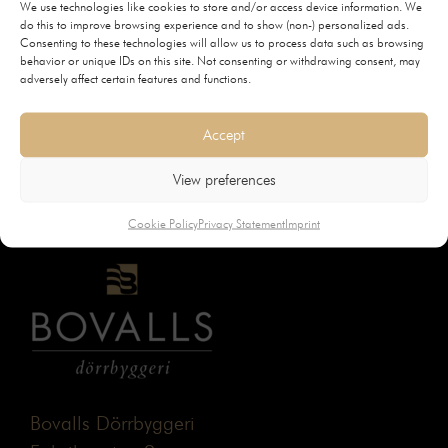
We use technologies like cookies to store and/or access device information. We
do this to improve browsing experience and to show (non-) personalized ads.
Consenting to these technologies will allow us to process data such as browsing
behavior or unique IDs on this site. Not consenting or withdrawing consent, may
adversely affect certain features and functions.
Skyvedørsskål
540 SEK
(inkl. mva)
Accept
View preferences
Cookie Policy
Privacy Statement
Imprint
Bovalls Dörrbyggeri