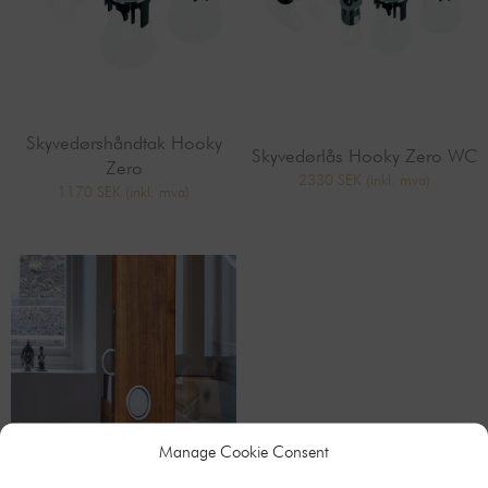
Skyvedørshåndtak Hooky
Skyvedørlås Hooky Zero WC
Zero
2330 SEK
(inkl. mva)
1170 SEK
(inkl. mva)
Manage Cookie Consent