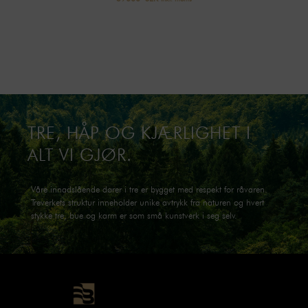
TRE, HÅP OG KJÆRLIGHET I
ALT VI GJØR.
Våre innadslående dører i tre er bygget med respekt for råvaren.
Treverkets struktur inneholder unike avtrykk fra naturen og hvert
stykke tre, bue og karm er som små kunstverk i seg selv.