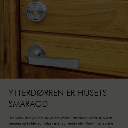
YTTERDØRREN ER HUSETS
SMARAGD
Like vakre detaljer som sikker beskyttelse. Ytterdøren bidrar til husets
særpreg og holder samtidig været og verden ute. Våre limte, isolerte