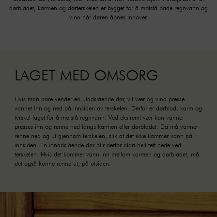
dørbladet, karmen og dørterskelen er bygget for å motstå både regnvann og
vinn når døren åpnes innover.
LAGET MED OMSORG
Hvis man bare vender en utadslående dør, vil vær og vind presse
vannet inn og ned på innsiden av terskelen. Derfor er dørblad, karm og
terskel laget for å motstå regnvann. Ved ekstremt vær kan vannet
presses inn og renne ned langs karmen eller dørbladet. Da må vannet
renne ned og ut gjennom terskelen, slik at det ikke kommer vann på
innsiden. En innadslående dør blir derfor aldri helt tett nede ved
terskelen. Hvis det kommer vann inn mellom karmen og dørbladet, må
det også kunne renne ut, på utsiden.