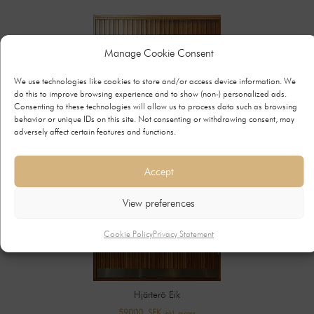
Manage Cookie Consent
We use technologies like cookies to store and/or access device information. We
do this to improve browsing experience and to show (non-) personalized ads.
Consenting to these technologies will allow us to process data such as browsing
behavior or unique IDs on this site. Not consenting or withdrawing consent, may
adversely affect certain features and functions.
Accept
View preferences
Cookie Policy
Privacy Statement
Resö Teak vertikal med avlangt glass
58300
SEK
inkl. moms