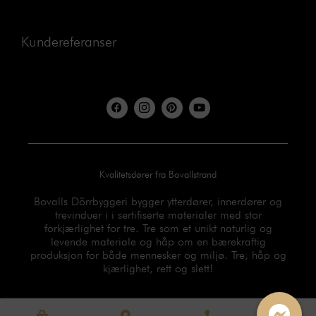
Kundereferanser
F
I
P
Y
a
c
i
o
c
o
n
u
e
n
t
t
b
-
e
u
o
i
r
b
o
n
e
e
Kvalitetsdører fra Bovallstrand
k
s
s
t
t
a
Bovalls Dörrbyggeri bygger ytterdører, innerdører og
g
trevinduer i i sertifiserte materialer med stor
r
forkjærlighet for tre. Tre som et unikt naturlig og
a
m
levende materiale og håp om en bærekraftig
-
produksjon for både mennesker og miljø. Tre, håp og
1
kjærlighet, rett og slett!