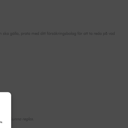
n ska gälla, prata med ditt försäkringsbolag för att ta reda på vad
måste kunna reglas.
te.