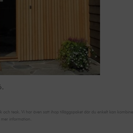
ö.
k och teak. Vi har även satt ihop tilläggspaket där du enkelt kan kombin
r mer information.