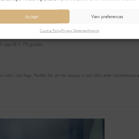
Accept
View preferences
 till + 60 grader.
Cookie Policy
Privacy Statement
Imprint
h upp till + 70 grader.
 notis i din App. Perfekt för att tex släppa in och låsa efter hantverkare 