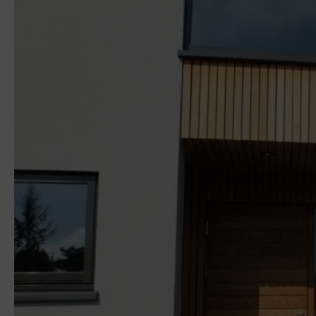
&
Långö.