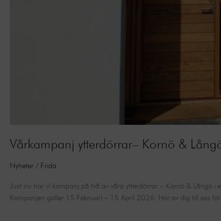
Vårkampanj ytterdörrar– Kornö & Lång
Nyheter
/
Frida
Just nu har vi kampanj på två av våra ytterdörrar – Kornö & Långö i e
Kampanjen gäller 15 Februari – 15 April 2026. Hör av dig till oss fö