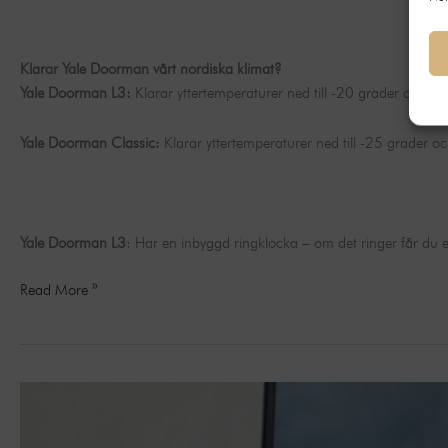
Klarar Yale Doorman vårt nordiska klimat?
Yale Doorman L3:
Klarar yttertemperaturer ned till -20 grader och upp
Yale Doorman Classic:
Klarar yttertemperaturer ned till -25 grader oc
Yale Doorman L3
: Har en inbyggd ringklocka – om det ringer får du en
Read More »
Vårkampanj
ytterdörrar–
Kornö