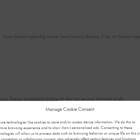
 Vissa försäkringsbolag kräver bland annat låsklass 3 för att försäkringe
ng. Passar dubbeldörr bättre då den har en mer slimmad profil.
Manage Cookie Consent
från 32-88 mm.
use technologies like cookies to store and/or access device information. We do this to
rove browsing experience and to show (non-) personalized ads. Consenting to these
yller samma standard som en vanlig enkeldörr och att den andra dörren 
hnologies will allow us to process data such as browsing behavior or unique IDs on this si
 consenting or withdrawing consent, may adversely affect certain features and functions.