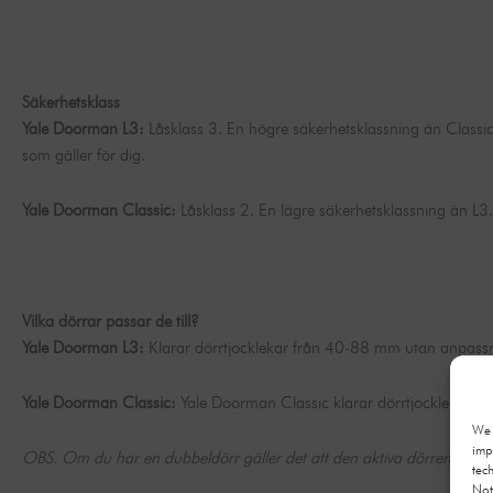
Säkerhetsklass
Yale Doorman L3:
Låsklass 3. En högre säkerhetsklassning än Classic.
som gäller för dig.
Yale Doorman Classic:
Låsklass 2. En lägre säkerhetsklassning än L3.
Vilka dörrar passar de till?
Yale Doorman L3:
Klarar dörrtjocklekar från 40-88 mm utan anpassni
Yale Doorman Classic:
Yale Doorman Classic klarar dörrtjocklekar 
We 
imp
OBS. Om du har en dubbeldörr gäller det att den aktiva dörren uppf
tec
Not