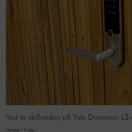
Vad är skillnaden på Yale Doorman L3
Nyheter
/
Frida