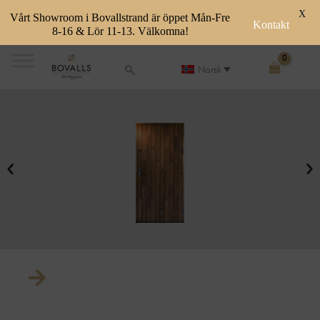
X
Vårt Showroom i Bovallstrand är öppet Mån-Fre
Kontakt
8-16 & Lör 11-13. Välkomna!
Skip
to
Norsk
content