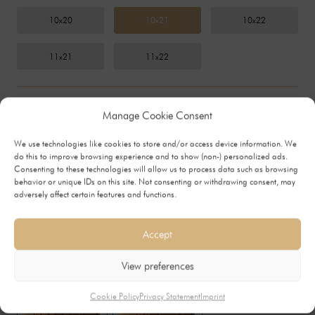
10x20
10x21
10x22
11x21
11x22
Velg slagretning
0 SEK
Manage Cookie Consent
VENSTRE
HØYRE
We use technologies like cookies to store and/or access device information. We
do this to improve browsing experience and to show (non-) personalized ads.
Consenting to these technologies will allow us to process data such as browsing
behavior or unique IDs on this site. Not consenting or withdrawing consent, may
adversely affect certain features and functions.
Velg sparkeplate
Accept
View preferences
Cookie Policy
Privacy Statement
Imprint