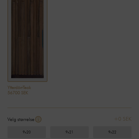
YtterdörrTeak
56700 SEK
+0 SEK
Velg størrelse
9x20
9x21
9x22