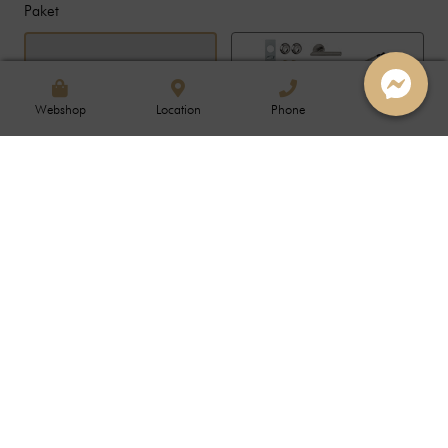
Paket
inkl. dörrbroms
Webshop
Location
Phone
Handtag & lås
+5350 SEK
No Package
+0.00
inkl. dörrbroms
inkl. dörrbroms
Yale Doorman
+9750 SEK
Yale Doorman svart
+9750 SEK
inkl. dörrbroms