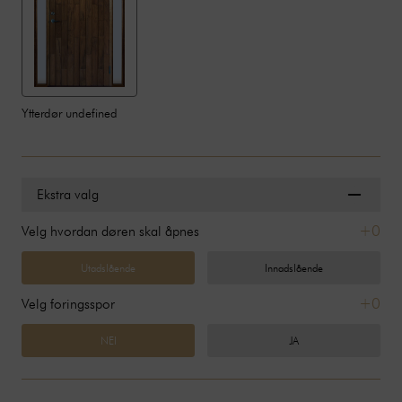
Ytterdør undefined
Ekstra valg
+0
Velg hvordan døren skal åpnes
Utadslående
Innadslående
+0
Velg foringsspor
NEI
JA