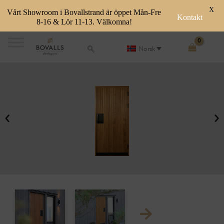
X
Vårt Showroom i Bovallstrand är öppet Mån-Fre
Kontakt
8-16 & Lör 11-13. Välkomna!
Skip
to
Norsk
content