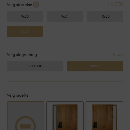
+0 SEK
Velg størrelse
9x20
9x21
10x20
10x21
Velg slagretning
0 SEK
VENSTRE
HØYRE
Velg sidelys