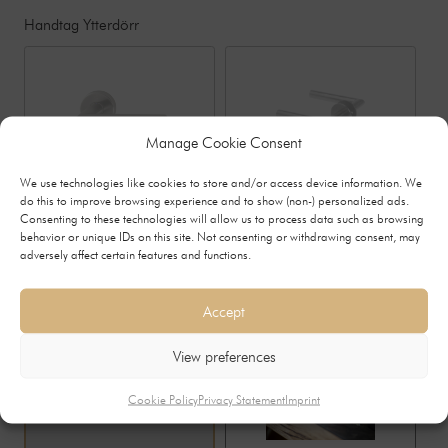
Handtag Ytterdörr
Manage Cookie Consent
We use technologies like cookies to store and/or access device information. We
Håndtak Hoppe Stockholm - Ytterdør
Håndtak Roca
H
do this to improve browsing experience and to show (non-) personalized ads.
Consenting to these technologies will allow us to process data such as browsing
+600 SEK
+660 SEK
behavior or unique IDs on this site. Not consenting or withdrawing consent, may
adversely affect certain features and functions.
Säkerhetspaket
Accept
View preferences
Cookie Policy
Privacy Statement
Imprint