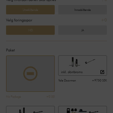
Utadslående
Innadslående
+0
Velg foringsspor
NEI
JA
Paket
inkl. dörrbroms
Yale Doorman
+9750 SEK
No Package
+0.00