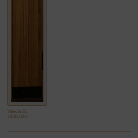
YtterdörrEk
54000 SEK