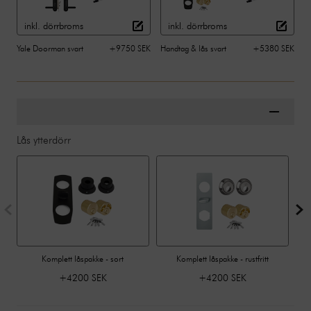
inkl. dörrbroms
inkl. dörrbroms
Yale Doorman svart
+9750 SEK
Handtag & lås svart
+5380 SEK
Lås ytterdörr
Komplett låspakke - sort
Komplett låspakke - rustfritt
+4200 SEK
+4200 SEK