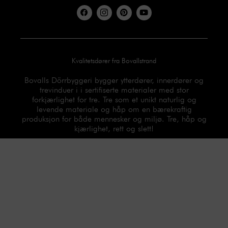
F
I
P
Y
a
c
i
o
c
o
n
u
e
n
t
t
b
-
e
u
o
i
r
b
o
n
e
e
Kvalitetsdører fra Bovallstrand
k
s
s
t
t
a
Bovalls Dörrbyggeri bygger ytterdører, innerdører og
g
trevinduer i i sertifiserte materialer med stor
r
forkjærlighet for tre. Tre som et unikt naturlig og
a
m
levende materiale og håp om en bærekraftig
-
produksjon for både mennesker og miljø. Tre, håp og
1
kjærlighet, rett og slett!