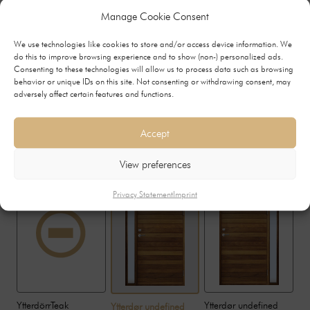
Manage Cookie Consent
We use technologies like cookies to store and/or access device information. We
do this to improve browsing experience and to show (non-) personalized ads.
Consenting to these technologies will allow us to process data such as browsing
Nej
Ja
behavior or unique IDs on this site. Not consenting or withdrawing consent, may
+0
+2370
adversely affect certain features and functions.
Accept
Velg sidelys
View preferences
Privacy Statement
Imprint
YtterdörrTeak
Ytterdør undefined
Ytterdør undefined