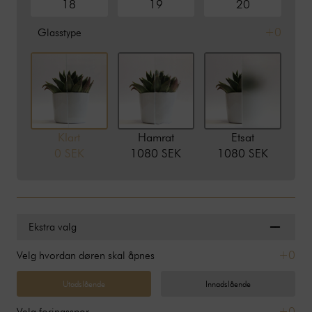
18
19
20
+0
Glasstype
Klart
Hamrat
Etsat
0 SEK
1080 SEK
1080 SEK
Ekstra valg
+0
Velg hvordan døren skal åpnes
Utadslående
Innadslående
+0
Velg foringsspor