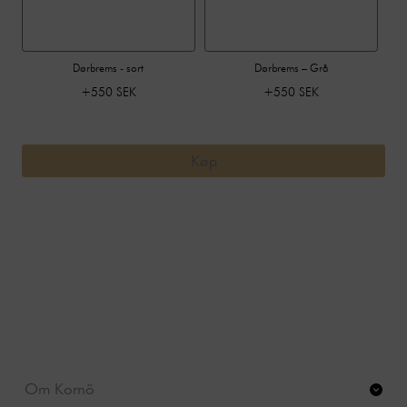
Dørbrems - sort
Dørbrems – Grå
+550 SEK
+550 SEK
Køp
Om Kornö