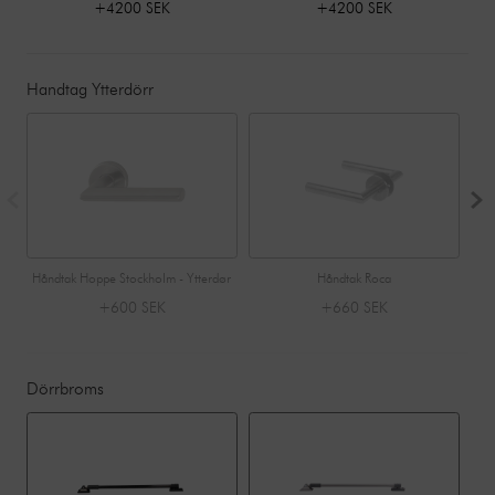
+4200 SEK
+4200 SEK
Handtag Ytterdörr
Håndtak Hoppe Stockholm - Ytterdør
Håndtak Roca
H
+600 SEK
+660 SEK
Dörrbroms