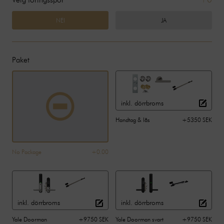
NEI
JA
Paket
inkl. dörrbroms
Handtag & lås
+5350 SEK
No Package
+0.00
inkl. dörrbroms
inkl. dörrbroms
Yale Doorman
+9750 SEK
Yale Doorman svart
+9750 SEK