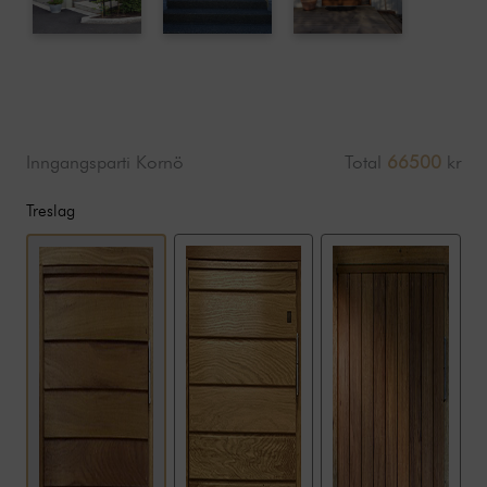
Inngangsparti Kornö
Total
66500
kr
Treslag