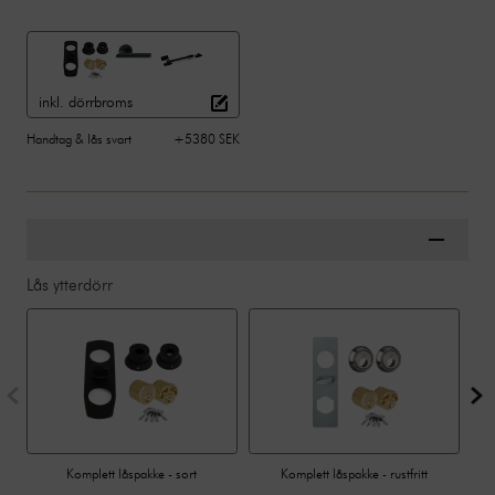
inkl. dörrbroms
Handtag & lås svart
+5380 SEK
Lås ytterdörr
Komplett låspakke - sort
Komplett låspakke - rustfritt