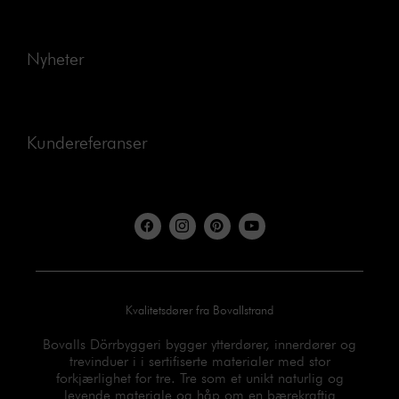
Nyheter
Kundereferanser
F
I
P
Y
a
c
i
o
c
o
n
u
e
n
t
t
b
-
e
u
o
i
r
b
o
n
e
e
Kvalitetsdører fra Bovallstrand
k
s
s
t
t
a
Bovalls Dörrbyggeri bygger ytterdører, innerdører og
g
trevinduer i i sertifiserte materialer med stor
r
forkjærlighet for tre. Tre som et unikt naturlig og
a
m
levende materiale og håp om en bærekraftig