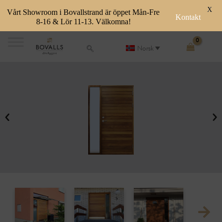
X
Vårt Showroom i Bovallstrand är öppet Mån-Fre
Kontakt
8-16 & Lör 11-13. Välkomna!
Skip
to
Norsk
content