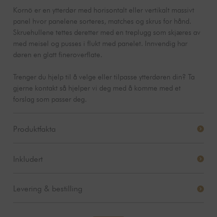
Kornö er en ytterdør med horisontalt eller vertikalt massivt
panel hvor panelene sorteres, matches og skrus for hånd.
Skruehullene tettes deretter med en treplugg som skjæres av
med meisel og pusses i flukt med panelet. Innvendig har
døren en glatt fineroverflate.
Trenger du hjelp til å velge eller tilpasse ytterdøren din? Ta
gjerne kontakt så hjelper vi deg med å komme med et
forslag som passer deg.
Produktfakta
Heltre høvlet i ett stykke
Inkludert
skrudd med rustfrie A2-skruer,
ikke sporfreste plater.
Dør & karm
Paneler
Skruene er forsenket og
Levering & bestilling
Låskasse
plugget for hånd med en
Ordre og ordrebekreftelse:
Når du har bestilt inngangsdører,
treplugg.
Monteringsinstruksjoner