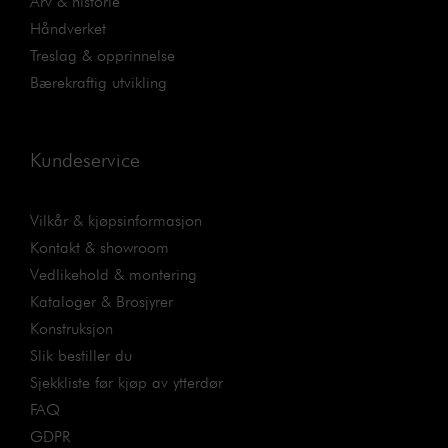
Arv & historie
Glass i dør
argongass for bedre u-verdi. Begge
Håndverket
sider herdet.
Treslag & opprinnelse
Dobbeltlaminert glass på innsiden
Bærekraftig utvikling
Glass i sidelys
og laminert glass på utsiden.
Bygges sammen med rammen opp
Sidelys
Kundeservice
til størrelse 20x21M.
Vilkår & kjøpsinformasjon
Kontakt & showroom
Vedlikehold & montering
Kataloger & Brosjyrer
Konstruksjon
Slik bestiller du
Sjekkliste før kjøp av ytterdør
FAQ
GDPR