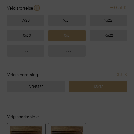
+0 SEK
Velg størrelse
9x20
9x21
9x22
10x20
10x21
10x22
11x21
11x22
Velg slagretning
0 SEK
VENSTRE
HØYRE
Velg sparkeplate