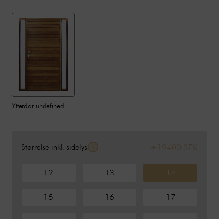
Ytterdør undefined
+19400 SEK
Størrelse inkl. sidelys
12
13
14
15
16
17