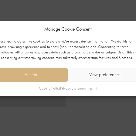
Manage Cookie Consent
use technologies like cookies to store and/or access device information. We do this to
rove browsing experience and to show (non-) personalized ads. Consenting to these
hnologies will allow us to process data such as browsing behavior or unique IDs on this si
 consenting or withdrawing consent, may adversely affect certain features and functions.
Accept
View preferences
Cookie Policy
Privacy Statement
Imprint