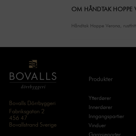
OM HÅNDTAK HOPPE 
Håndtak Hoppe Verona, rustfritt s
Produkter
Ytterdører
Bovalls Dörrbyggeri
Innerdører
Fabriksgatan 2
Inngangspartier
456 47
Bovallstrand Sverige
Vinduer
Garasjeporter