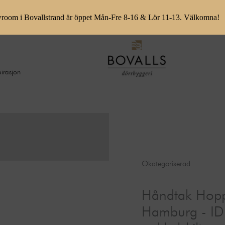
room i Bovallstrand är öppet Mån-Fre 8-16 & Lör 11-13. Välkomna!
pirasjon
Okategoriserad
Håndtak Hop
Hamburg - ID 