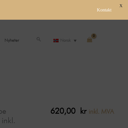
X
Kontakt
Nyheter
Norsk
pe
620,00
kr
inkl. MVA
inkl.