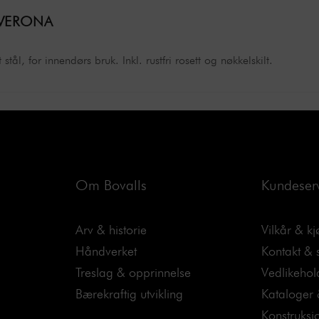
VERONA
tål, for innendørs bruk. Inkl. rustfri rosett og nøkkelskilt.
Om Bovalls
Kundeser
Arv & historie
Vilkår & k
Håndverket
Kontakt &
Treslag & opprinnelse
Vedlikehol
Bærekraftig utvikling
Kataloger 
Konstruksj