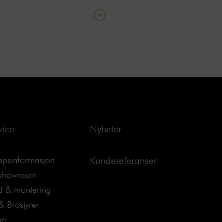
vice
Nyheter
jøpsinformasjon
Kundereferanser
 showroom
d & montering
& Brosjyrer
on