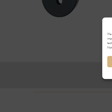
We 
imp
tec
Not