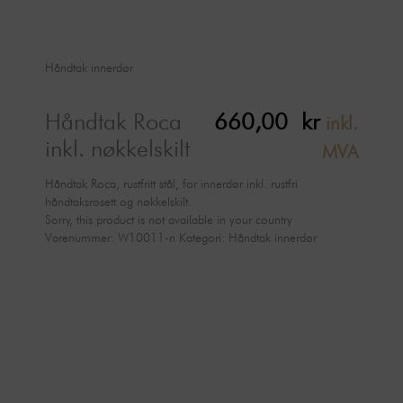
Håndtak innerdør
Håndtak Roca
660,00
kr
inkl.
inkl. nøkkelskilt
MVA
Håndtak Roca, rustfritt stål, for innerdør inkl. rustfri
håndtaksrosett og nøkkelskilt.
Sorry, this product is not available in your country
Varenummer:
W10011-n
Kategori:
Håndtak innerdør