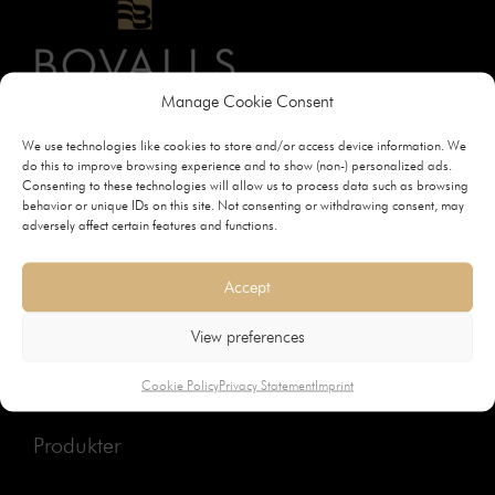
Manage Cookie Consent
We use technologies like cookies to store and/or access device information. We
do this to improve browsing experience and to show (non-) personalized ads.
Bovalls Dörrbyggeri
Consenting to these technologies will allow us to process data such as browsing
Fabriksgatan 2
behavior or unique IDs on this site. Not consenting or withdrawing consent, may
adversely affect certain features and functions.
456 47
Bovallstrand Sverige
Accept
info@bovalls.com
View preferences
+46 (0)523-51700
Cookie Policy
Privacy Statement
Imprint
Produkter