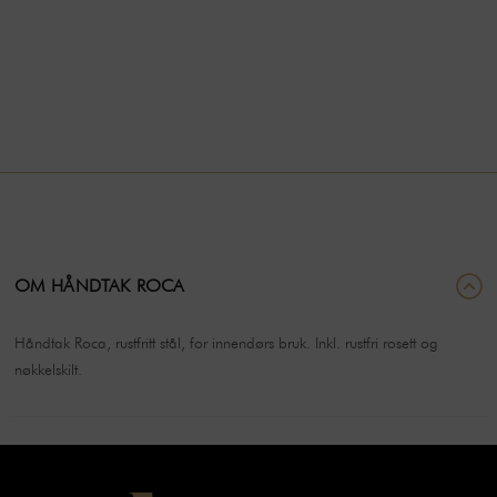
OM HÅNDTAK ROCA
Håndtak Roca, rustfritt stål, for innendørs bruk. Inkl. rustfri rosett og
nøkkelskilt.