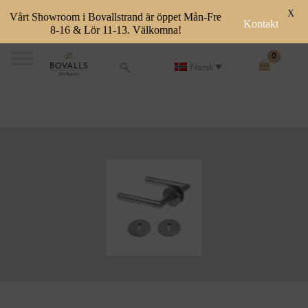
X
Vårt Showroom i Bovallstrand är öppet Mån-Fre
Kontakt
8-16 & Lör 11-13. Välkomna!
Skip
to
Norsk
content