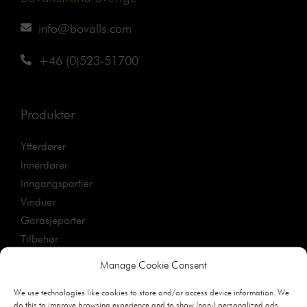
info@bovalls.com
+46 (0)523-51700
Produkter
Ytterdører
Innerdører
Inngangspartier
Vinduer
Garasjeporter
Tilbehør
Designguide
Manage Cookie Consent
We use technologies like cookies to store and/or access device information. We
do this to improve browsing experience and to show (non-) personalized ads.