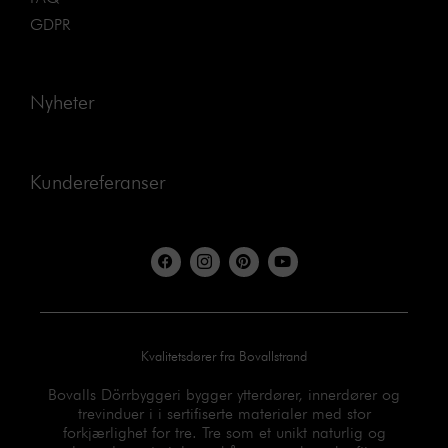
GDPR
Nyheter
Kundereferanser
F
I
P
Y
a
c
i
o
c
o
n
u
e
n
t
t
b
-
e
u
o
i
r
b
o
n
e
e
Kvalitetsdører fra Bovallstrand
k
s
s
t
t
a
Bovalls Dörrbyggeri bygger ytterdører, innerdører og
g
trevinduer i i sertifiserte materialer med stor
r
forkjærlighet for tre. Tre som et unikt naturlig og
a
m