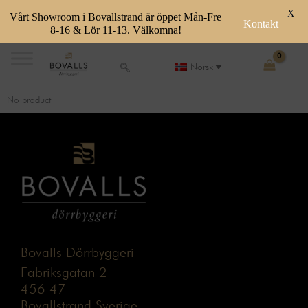
X
Vårt Showroom i Bovallstrand är öppet Mån-Fre
Kontakt
8-16 & Lör 11-13. Välkomna!
Skip
to
Norsk
content
No product
Bovalls Dörrbyggeri
Fabriksgatan 2
456 47
Bovallstrand Sverige