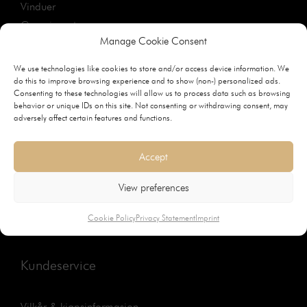
Vinduer
Garasjeporter
Manage Cookie Consent
Tilbehør
Designguide
We use technologies like cookies to store and/or access device information. We
do this to improve browsing experience and to show (non-) personalized ads.
Consenting to these technologies will allow us to process data such as browsing
behavior or unique IDs on this site. Not consenting or withdrawing consent, may
Om Bovalls
adversely affect certain features and functions.
Arv & historie
Accept
Håndverket
View preferences
Treslag & opprinnelse
Bærekraftig utvikling
Cookie Policy
Privacy Statement
Imprint
Kundeservice
Vilkår & kjøpsinformasjon