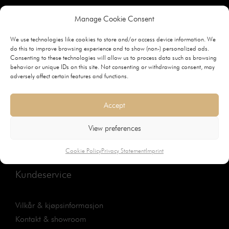
Tilbehør
Manage Cookie Consent
Designguide
We use technologies like cookies to store and/or access device information. We
do this to improve browsing experience and to show (non-) personalized ads.
Consenting to these technologies will allow us to process data such as browsing
Om Bovalls
behavior or unique IDs on this site. Not consenting or withdrawing consent, may
adversely affect certain features and functions.
Arv & historie
Accept
Håndverket
Treslag & opprinnelse
View preferences
Bærekraftig utvikling
Cookie Policy
Privacy Statement
Imprint
Kundeservice
Vilkår & kjøpsinformasjon
Kontakt & showroom