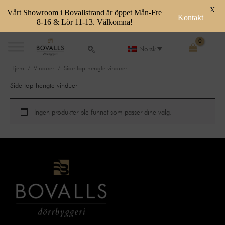
X
Vårt Showroom i Bovallstrand är öppet Mån-Fre
Kontakt
8-16 & Lör 11-13. Välkomna!
Skip
to
Norsk
content
Hjem
/
Vinduer
/ Side top-hengte vinduer
Side top-hengte vinduer
Ingen produkter ble funnet som passer dine valg.