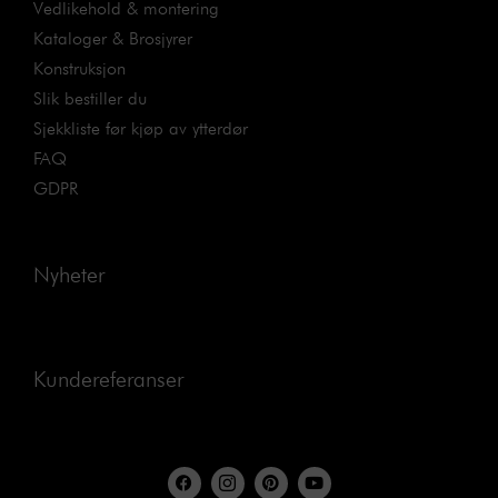
Vedlikehold & montering
Kataloger & Brosjyrer
Konstruksjon
Slik bestiller du
Sjekkliste før kjøp av ytterdør
FAQ
GDPR
Nyheter
Kundereferanser
F
I
P
Y
a
c
i
o